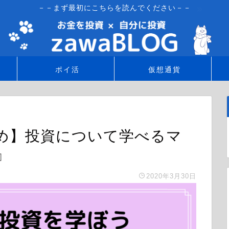
－－まず最初にこちらを読んでください－－
ポイ活
仮想通貨
め】投資について学べるマ
』
2020年3月30日