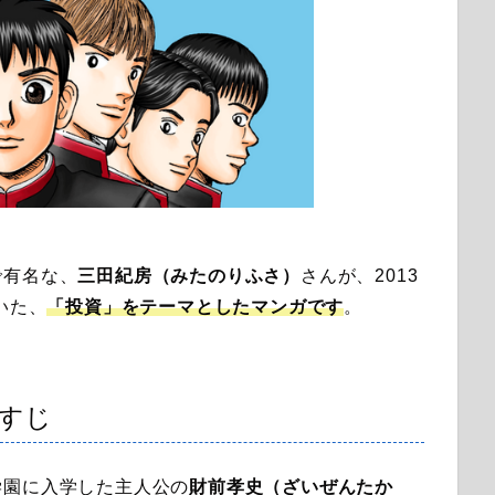
で有名な、
三田紀房（みたのりふさ）
さんが、2013
いた、
「投資」をテーマとしたマンガです
。
すじ
学園に入学した主人公の
財前孝史（ざいぜんたか