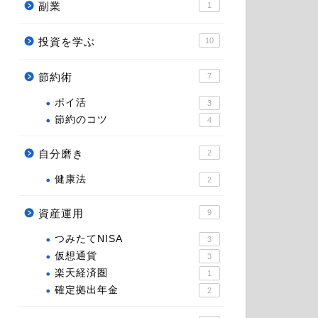
副業
1
投資を学ぶ
10
節約術
7
ポイ活
3
節約のコツ
4
自分磨き
2
健康法
2
資産運用
9
つみたてNISA
3
仮想通貨
3
楽天経済圏
1
確定拠出年金
2