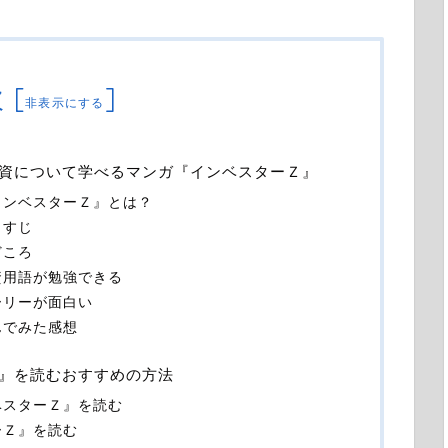
次
[
]
非表示にする
資について学べるマンガ『インベスターＺ』
インベスターＺ』とは？
らすじ
どころ
資用語が勉強できる
ーリーが面白い
んでみた感想
』を読むおすすめの方法
ベスターＺ』を読む
ーＺ』を読む