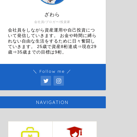
ざわら
会社員/ブロガー/投資家
会社員をしながら資産運用や自己投資につ
いて発信していきます。 お金や時間に縛ら
れない自由な生活をするために日々奮闘し
ていきます。 25歳で資産8桁達成⇒現在29
歳⇒35歳までの目標は9桁。
＼ Follow me ／
NAVIGATION