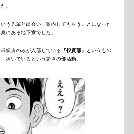
した。
という先輩と出会い、案内してもらうことになった
に奥にある地下室でした。
の成績者のみが入部している
『投資部』
というもの
が、稼いでいるという驚きの部活動。