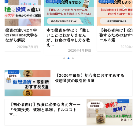
を学ぶ
投資を学ぶ
投資を学ぶ
金と投資の違いは？中
本で投資を学ぼう『難し
【初心者向け】投資
彦のYouTube大学を
いことはわかりません
強するためのおすす
習しながら解説
が、お金の増やし方を教
ール３選
え...
2020年7月1日
2020年4月
2020年4月19日
【2020年最新】初心者におすすめする
仮想通貨の取引所５選
【初心者向け】投資に必要な考え方ーー
『長期投資、複利と単利，ドルコスト
平...