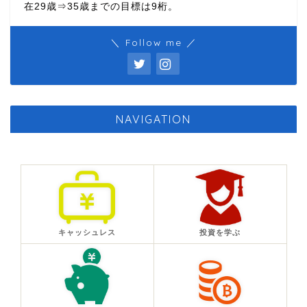
在29歳⇒35歳までの目標は9桁。
＼ Follow me ／
NAVIGATION
キャッシュレス
投資を学ぶ