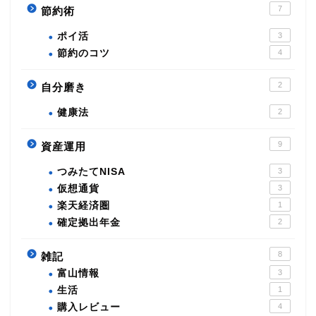
7
節約術
ポイ活
3
節約のコツ
4
2
自分磨き
健康法
2
9
資産運用
つみたてNISA
3
仮想通貨
3
楽天経済圏
1
確定拠出年金
2
8
雑記
富山情報
3
生活
1
購入レビュー
4