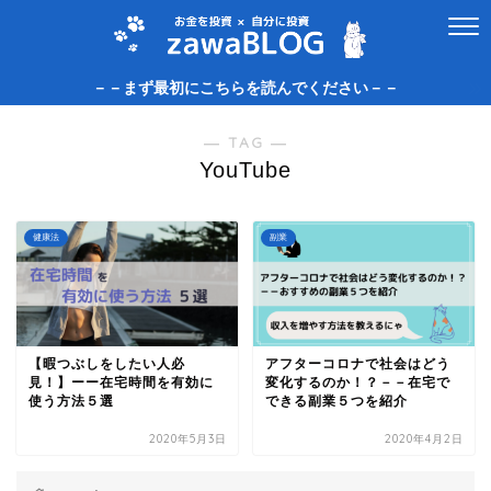
－－まず最初にこちらを読んでください－－
― TAG ―
YouTube
健康法
副業
【暇つぶしをしたい人必
アフターコロナで社会はどう
見！】ーー在宅時間を有効に
変化するのか！？－－在宅で
使う方法５選
できる副業５つを紹介
2020年5月3日
2020年4月2日