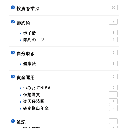
10
投資を学ぶ
7
節約術
ポイ活
3
節約のコツ
4
2
自分磨き
健康法
2
9
資産運用
つみたてNISA
3
仮想通貨
3
楽天経済圏
1
確定拠出年金
2
8
雑記