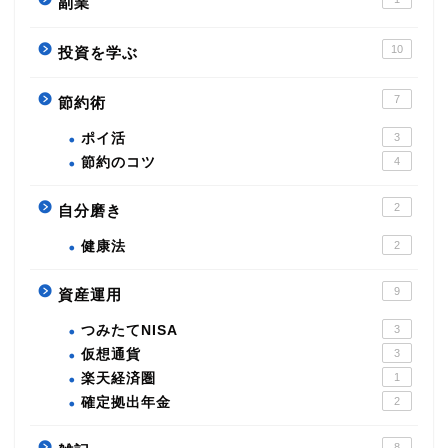
副業
10
投資を学ぶ
7
節約術
ポイ活
3
節約のコツ
4
2
自分磨き
健康法
2
9
資産運用
つみたてNISA
3
仮想通貨
3
楽天経済圏
1
確定拠出年金
2
8