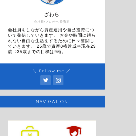
ざわら
会社員/ブロガー/投資家
会社員をしながら資産運用や自己投資につ
いて発信していきます。 お金や時間に縛ら
れない自由な生活をするために日々奮闘し
ていきます。 25歳で資産8桁達成⇒現在29
歳⇒35歳までの目標は9桁。
＼ Follow me ／
NAVIGATION