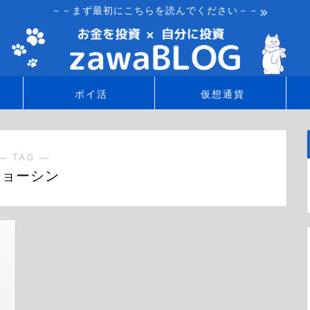
－－まず最初にこちらを読んでください－－
ポイ活
仮想通貨
― TAG ―
ジョーシン