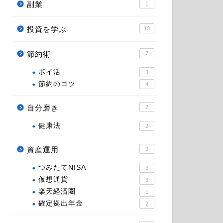
副業
1
投資を学ぶ
10
節約術
7
ポイ活
3
節約のコツ
4
自分磨き
2
健康法
2
資産運用
9
つみたてNISA
3
仮想通貨
3
楽天経済圏
1
確定拠出年金
2