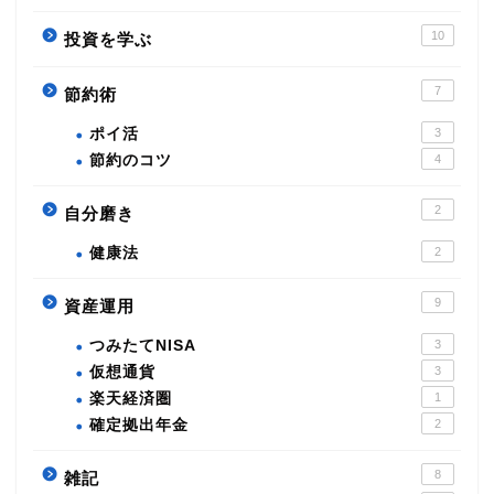
10
投資を学ぶ
7
節約術
ポイ活
3
節約のコツ
4
2
自分磨き
健康法
2
9
資産運用
つみたてNISA
3
仮想通貨
3
楽天経済圏
1
確定拠出年金
2
8
雑記