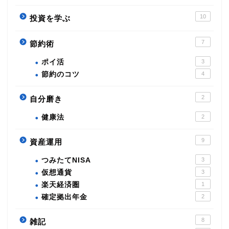
10
投資を学ぶ
7
節約術
ポイ活
3
節約のコツ
4
2
自分磨き
健康法
2
9
資産運用
つみたてNISA
3
仮想通貨
3
楽天経済圏
1
確定拠出年金
2
8
雑記